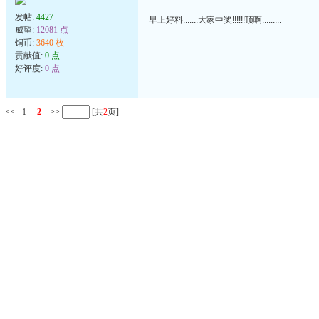
发帖:
4427
早上好料.......大家中奖!!!!!!顶啊.........
威望:
12081 点
铜币:
3640 枚
贡献值:
0 点
好评度:
0 点
<<
1
2
>>
[共
2
页]