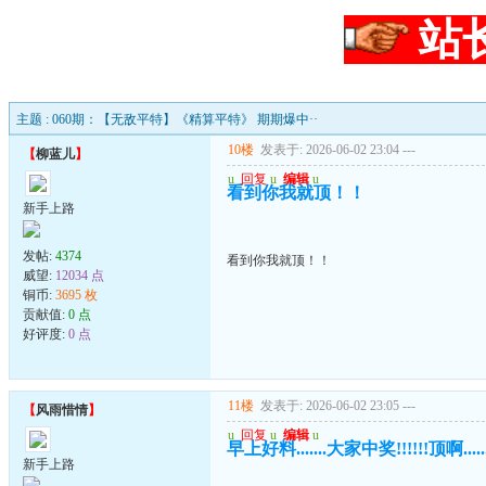
站
主题 : 060期：【无敌平特】《精算平特》 期期爆中··
10楼
发表于: 2026-06-02 23:04
---
【
柳蓝儿
】
u
回复
u
编辑
u
看到你我就顶！！
新手上路
发帖:
4374
看到你我就顶！！
威望:
12034 点
铜币:
3695 枚
贡献值:
0 点
好评度:
0 点
11楼
发表于: 2026-06-02 23:05
---
【
风雨惜情
】
u
回复
u
编辑
u
早上好料.......大家中奖!!!!!!顶啊.......
新手上路