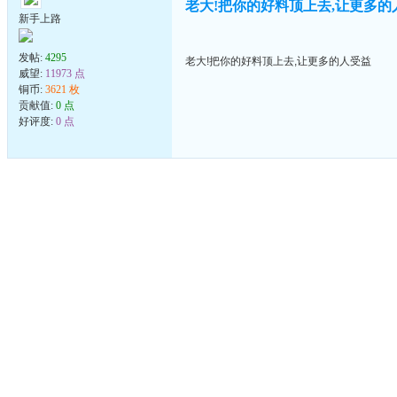
老大!把你的好料顶上去,让更多的
新手上路
发帖:
4295
老大!把你的好料顶上去,让更多的人受益
威望:
11973 点
铜币:
3621 枚
贡献值:
0 点
好评度:
0 点