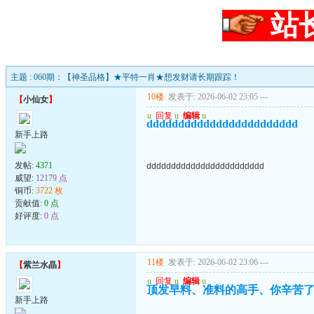
站
主题 : 060期：【神圣品格】★平特一肖★想发财请长期跟踪！
10楼
发表于: 2026-06-02 23:05
---
【
小仙女
】
u
回复
u
编辑
u
dddddddddddddddddddddddd
新手上路
发帖:
4371
dddddddddddddddddddddddd
威望:
12179 点
铜币:
3722 枚
贡献值:
0 点
好评度:
0 点
11楼
发表于: 2026-06-02 23:06
---
【
紫兰水晶
】
u
回复
u
编辑
u
顶发早料、准料的高手、你辛苦
新手上路