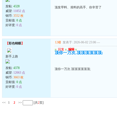
发帖:
4328
顶发早料、准料的高手、你辛苦了
威望:
11852 点
铜币:
3552 枚
贡献值:
0 点
好评度:
0 点
12楼
发表于: 2026-06-02 23:06
---
【
彩色蝴蝶
】
u
回复
u
编辑
u
顶你一万次.顶顶顶顶顶顶;
新手上路
发帖:
4378
顶你一万次.顶顶顶顶顶顶;
威望:
12063 点
铜币:
3663 枚
贡献值:
0 点
好评度:
0 点
<<
1
2
>>
[共
2
页]