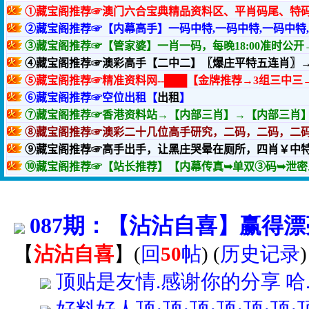
087期：【沾沾自喜】赢得
【
沾沾自喜
】
(
回
50
帖
)
(
历史记录
顶贴是友情.感谢你的分享 哈...