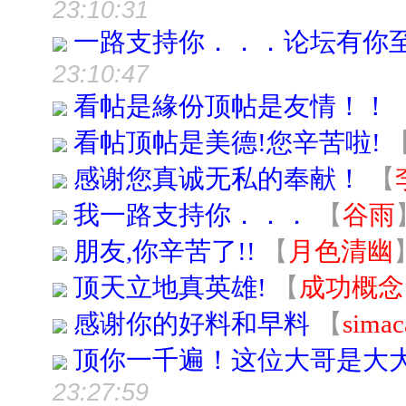
23:10:31
一路支持你．．．论坛有你
23:10:47
看帖是緣份顶帖是友情！！
看帖顶帖是美德!您辛苦啦!
感谢您真诚无私的奉献！
【
我一路支持你．．．
【
谷雨
朋友,你辛苦了!!
【
月色清幽
顶天立地真英雄!
【
成功概念
感谢你的好料和早料
【
simac
顶你一千遍！这位大哥是大
23:27:59