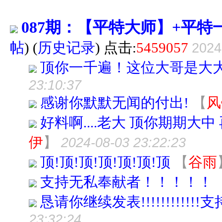
087期：【平特大师】+平
帖
)
(
历史记录
) 点击:
5459057
2024
顶你一千遍！这位大哥是大
23:10:37
感谢你默默无闻的付出!
【
风
好料啊....老大 顶你期期大中
伊
】
2024-08-03 23:22:23
顶!顶!顶!顶!顶!顶!顶
【
谷雨
支持无私奉献者！！！！！
恳请你继续发表!!!!!!!!!!!!支
23:32:24