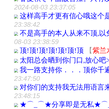
2024-08-03 23:37:05
这样高手才更有信心哦这个
23:38:42
不是高手的本人从来不顶,以
08-03 23:38:59
顶!顶!顶!顶!顶!顶!顶
【
紫兰
太阳总会晒到你门口,放心吧>
我一路支持你．．．顶你千
23:47:50
对你们的支持我无法用语言来表
23:48:15
★⌒_⌒★分享即是无私★⌒