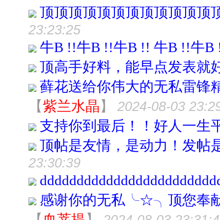
顶顶顶顶顶顶顶顶顶顶顶顶
23:23:25
牛B !!牛B !!牛B !! 牛B !!牛B 
顶高手好料，能早点发表就
藓花送给你伟大的无私雷锋
【
紫兰水晶
】
2024-08-03 23:2
支持你到最后！！好人一生
顶帖是友情，是动力！发帖
23:30:39
dddddddddddddddddddddddd
感谢你的无私╰☆╮顶您奉
【
血菩提
】