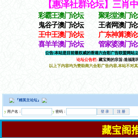
『
精英主论坛
』
y
用户名：
y
密码：