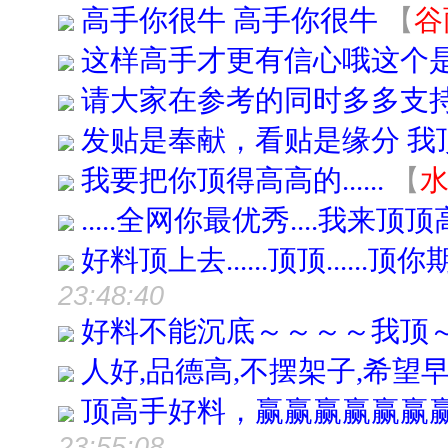
高手你很牛 高手你很牛
【
谷
这样高手才更有信心哦这个
请大家在参考的同时多多支持
发贴是奉献，看贴是缘分 我
我要把你顶得高高的......
【
.....全网你最优秀....我来顶
好料顶上去......顶顶......
23:48:40
好料不能沉底～～～～我顶
人好,品德高,不摆架子,希望早
顶高手好料，赢赢赢赢赢赢
23:55:08