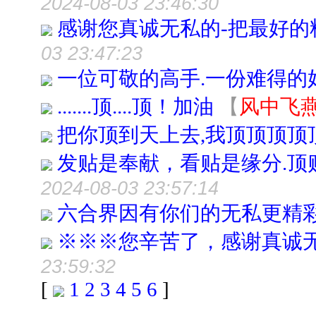
2024-08-03 23:46:30
感谢您真诚无私的-把最好的
03 23:47:23
一位可敬的高手.一份难得的
.......顶....顶！加油
【
风中飞
把你顶到天上去,我顶顶顶顶
发贴是奉献，看贴是缘分.顶贴
2024-08-03 23:57:14
六合界因有你们的无私更精彩!!!
※※※您辛苦了，感谢真诚
23:59:32
[
1
2
3
4
5
6
]