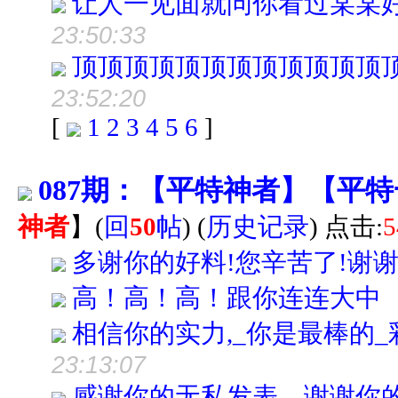
让人一见面就问你看过某某
23:50:33
顶顶顶顶顶顶顶顶顶顶顶顶
23:52:20
[
1
2
3
4
5
6
]
087期：【平特神者】【平特
神者
】
(
回
50
帖
)
(
历史记录
) 点击:
5
多谢你的好料!您辛苦了!谢谢
高！高！高！跟你连连大中
相信你的实力,_你是最棒的
23:13:07
感谢你的无私发表，谢谢你